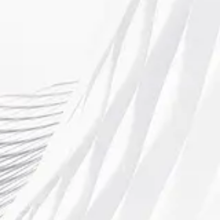
的荣耀时刻，回顾那些改变足球记忆的年度最...
导航
介绍DP体育
服务类型
经典案例
交流DP游戏
公司新闻
SiteMap