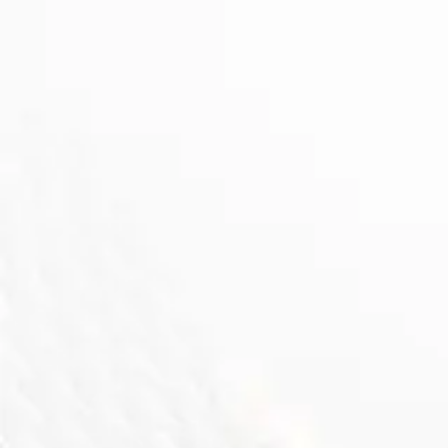
14
07
门神传说与守护文化探秘从古代
信仰到民间艺术的千年流传史章
新篇
门神传说与守护文化，是中华文明长河中一段充满神秘色
与人文温度的历史篇章。从远古时期人们对自然力量的敬
畏，到后世民间对平安、吉祥、幸福生活的向往，门神文
历经千年演变，逐渐形成了融合神话传说、宗教信仰、民
礼仪和民间艺术于一体的独特文化体系。门神不仅是守护