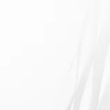
14
07
聚焦普斯卡什奖见证世界足坛年
度最佳进球的荣耀时刻与传奇故
事
普斯卡什奖，是世界足球版图上一座闪耀的荣誉丰碑，它不
仅奖励一次精彩绝伦的射门，更记录足球运动中那些超越胜
负、震撼人心的瞬间。从惊世倒钩到远程世界波，从无名球
员的灵光乍现到巨星制造的经典传奇，每一粒获奖进球都承
载着创造力、勇气与梦想。本文将聚焦普斯卡什奖诞生以来