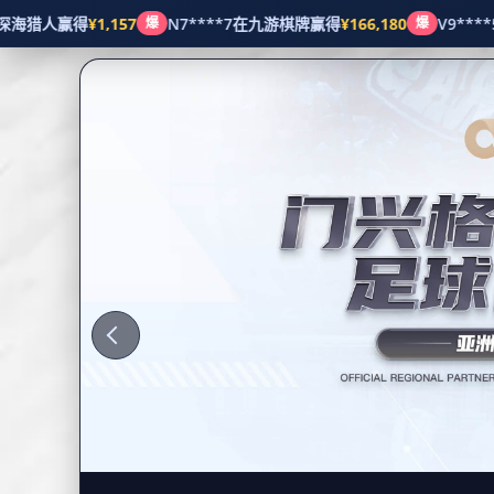
网站首页
介绍DP体育
经典