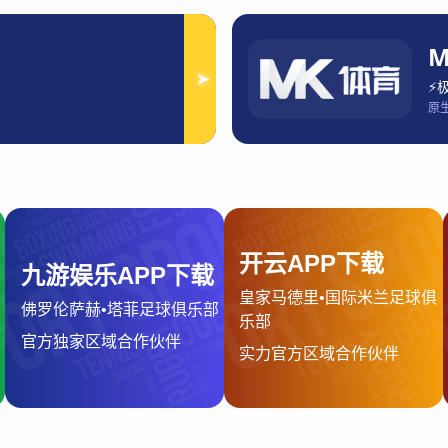
19
07
摩洛哥队世界杯黑马奇迹震撼足
坛书写非洲足球传奇篇章开启新
辉煌之路
质
摩洛哥队在世界杯赛场上的崛起，是世界足球历史上一段令
触
人难忘的传奇篇章。从长期处于世界足坛边缘的位置，到在
足
最高舞台上连续击败强敌、创造非洲球队世界杯历史最佳战
绩，摩洛哥足球用坚韧、智慧与激情震撼了整个足坛。这支
球
充满斗志的球队不仅成为世界杯最大的黑马之一，更代表着
非洲足球力量的全面觉醒。本文将围绕摩洛哥...