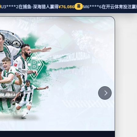
09:00
— 05:00
13659630010
AM
PM
戏
与举办城市详情