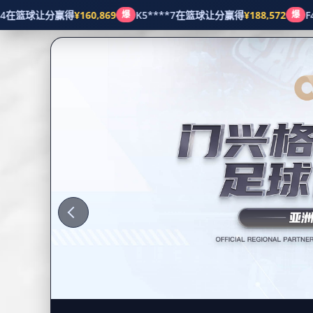
网站首页
介绍DP体育
经典
首页
公司