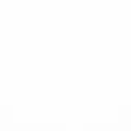
月举行，届时，欧冠的冠军将在两支顶级俱乐部之间争夺，这场决赛
光。总体来看，欧冠赛程在时间上相对稳定，注重竞技性与商业
欧冠的举办城市