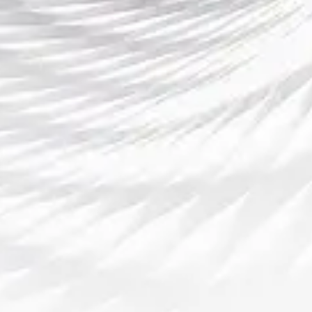
响。文章将...
最新新闻
足球甜点位射门技巧揭秘精准
把握最佳触球区域创造精彩进
球瞬间
2026-07-23 17:34:04
摩洛哥队世界杯黑马奇迹震撼
足坛书写非洲足球传奇篇章开