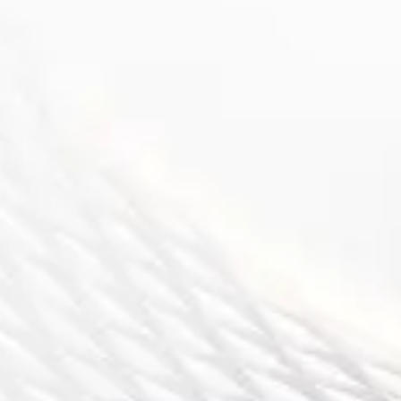
的观赛习惯。这一调整引发了广泛的讨论，也
冠的规则和参赛资格有所变化，球队的晋级和
兴豪门的竞争格局将产生重要影响。
2025年欧冠也是一个全新的阶段，许多有
的豪门格局。这一赛季有可能会打破历史纪录
4、2025年
展望2025年欧冠，我们可以预见，这将是
队的崛起，都将为赛事增添更多看点。此外，
悬念。球队和球员们将面临巨大的压力和考验
总结来说，2025年欧冠赛程的公布，不仅
到来。随着时间的推移，各大俱乐部将逐步揭
事。在未来的赛季中，欧冠仍将是欧洲乃至全
章。