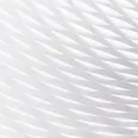
西甲赛事是否提供直播回放
西甲赛事作为世界顶级足球联赛之
方式上，除了传统的现场直播外，
讨西甲赛事是否提供直播回放功能
四个方面进行详细阐述，分别为：西
2025年足球赛程时间安
2025年是全球足球界充满期待
赛、俱乐部赛事以及其他国际比赛
2025年足球赛程的时间安排进