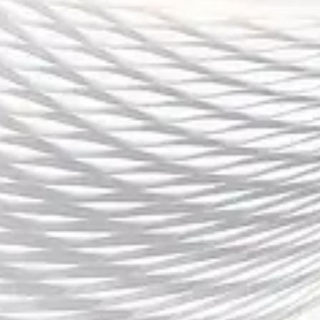
功能以及如何观看详细指南
2025-09-15 19:26:23
一，拥有着广泛的观众群体与忠实球迷。在现代体育赛事的观看
直播回放功能也成为了越来越多球迷关注的焦点。本文将详细探
，以及如何通过各种渠道观看西甲赛事的直播和回放。文章将从
甲赛事的回...
排详细分析各大赛事开赛时刻
2025-09-21 17:22:36
和挑战的一年，赛事安排紧凑且多样化。随着世界杯、各大洲锦标
的相继展开，足球迷们的热情将再一次被点燃。本文将围绕
行详细分析，重点探讨各大赛事开赛时刻对比赛整体进程、球迷观