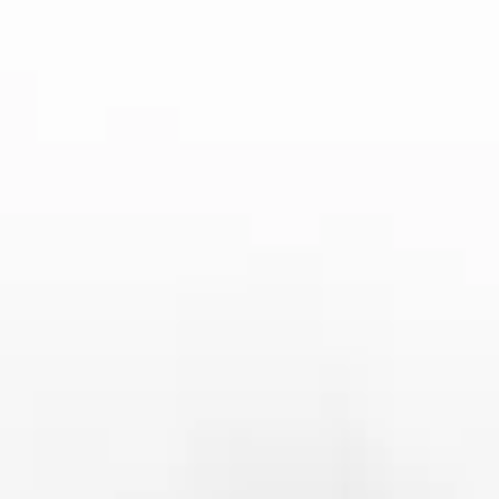
的玩家通常能在不利局面下保持清晰的头脑，寻找反击的机会。
虑，也是心态调整的关键。在比赛中的每一次胜利都会让玩家增
反之，过度焦虑也可能影响玩家的操作和决策。一个心理稳定的
领团队走向胜利。
的积累
家在比赛中的表现至关重要，但赛事经验同样不可忽视。赛事经
中对对手的分析、对局势的判断和在高压环境下作出决策的能
比赛中做出正确的选择，提前预判对手的动向，掌控比赛节奏。
战略意图，并针对性地做出反应。与新手或经验较少的选手相
感。例如，在敌方进攻时，老练的选手能够迅速判断出敌人的目
往往是在多次比赛中通过实际经验积累形成的。
的能力。在高强度的比赛中，选手需要在短时间内做出大量的决
的选手，通常在面临高压环境时能够保持清晰的思维，不慌不乱