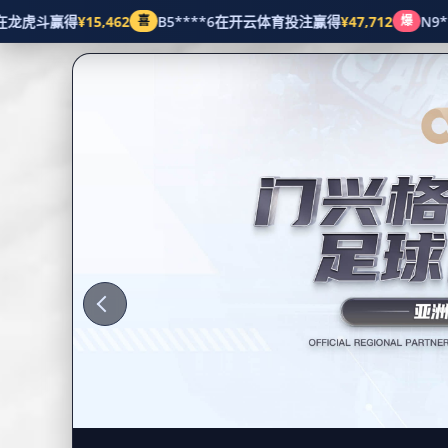
网站首页
介绍DP体育
经典
首页