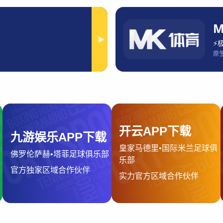
之战，成为许多玩家和团队追求的终极目标。要在如此庞大的竞
更需要战略眼光、团队配合、心态稳定等多方面因素的综合体
影响、团队协作的重要性、心态调整的必要性以及赛事经验的积
出，成就荣耀巅峰之战。
的突出表现
人技术是决定比赛胜负的重要因素之一。在比赛中，个人操作的细
直接影响着比赛的进程与结果。优秀的玩家不仅能够高效地击杀
合理运用技能、精准的走位、合理的装备选择等。
的关键。每个英雄都有其独特的技能组合，而如何在复杂的战场
效率。例如，射手类英雄的攻击力强，但操作上需要很高的精准
技能，最大化控制效果。技能的时机和目标选择常常成为比赛胜
否能在比赛中脱颖而出，通常取决于其对多个英雄的深刻理解和
装备以及与其他英雄的配合方式，能够让玩家在对局中充分发挥
家通常能迅速适应不同的英雄组合，针对敌方阵容做出灵活的应