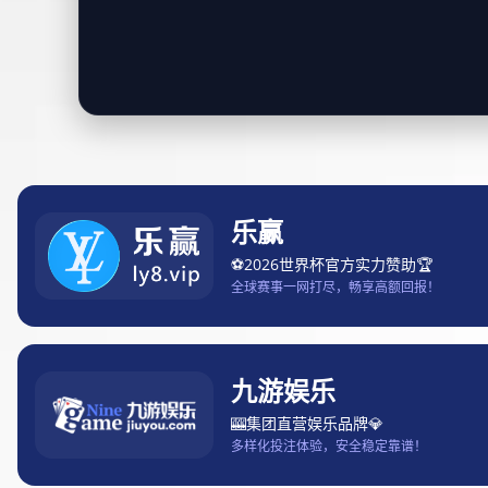
谁能在王者荣耀比赛
峰之战
2025-10-13 17:4
公司新闻
389
文章摘要：王者荣耀作为一款风靡全球的多人