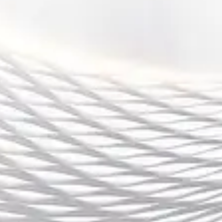
成就荣耀巅峰之战，必须具备高超的个人技术、优秀的团队配
因素相辅相成，缺一不可。无论是个人的技术操作，还是团队的
。只有当这些条件完美结合时，才能在竞争激烈的王者荣耀舞台
更是一场智慧与心态的较量。每一位玩家都应当不断提升自己，
限。只有这样，才能在这场精彩纷呈的竞技赛事中，真正成就荣
与赛事预测前景展望
2025-10-09 17:46:59
，国际赛事格局逐渐清晰，并展现出区域差异化与多元化并存的