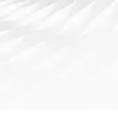
bet365即时比分中文版提供实时赛事数据全面分析
与比分更新服务
2025-01-09 12:44:26
随着数字化技术的迅速发展，体育赛事数据的实时更新与分析已经
成为广大球迷和体育爱好者获取信息的主要途径之一。在众多提供
实时赛事数据的服务平台中，bet365即时比分中文版凭借其全
面、精准的赛事数据分析和更新服务，成为了用户关注和依赖的对
象。本文将从四个方面详细探讨bet365即时比分中文版提供实时
赛事...