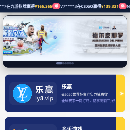
公司新闻
首页
公司新闻
牛宝体育（CHINA）引领中国体育产业新风潮 聚焦
创新与发展打造全面体育生态
牛宝体育（CHINA）引领中国体
育产业新风潮 聚焦创新与发展
打造全面体育生态
2025-01-07 01:45:16
公司新闻
369