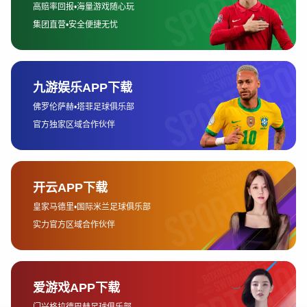
之一在于其深入推进的体育生态构建。首先，牛宝体育在体育产业
链的各个环节均有所布局，从赛事策划、运动员培养到场馆运营、
广告营销等领域都在进行多角度拓展。通过构建全产业链的生态体
系，牛宝体育能够在各个领域中占据领先地位，推动整体产业的协
同发展。
此外，牛宝体育还注重拓展国际市场，不断推动中国体育品牌的全
球化。通过参与国际体育赛事和国际合作，牛宝体育成功将中国体
育品牌带入全球视野，不仅增强了中国体育的影响力，也为国内企
业提供了更多的国际化发展机会。这种国际化的布局，不仅使牛宝
体育自己受益，也为整个中国体育产业注入了更多的活力。
牛宝体育还致力于推动体育产业的地方化发展。在国内，牛宝体育
通过与各地方政府和企业合作，推动体育赛事与体育活动的落地实
施，提升地方体育产业的发展水平。通过这种区域性发展的策略，
牛宝体育能够实现全国范围的市场渗透，并在不同区域之间形成互
补与协同效应，进一步完善体育产业的整体生态。
3、科技赋能与智能化发展
在科技不断进步的今天，牛宝体育（China）积极探索体育产业的