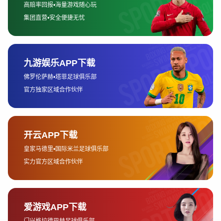
时记录用户运动数据，并同步上传至平台进行分析。用户能够更加
直观地了解自身身体状态，从而实现健康生活方式的科学管理。
全民健身服务创新
全民健身事业的发展，需要不断创新服务模式，而云体育正为此提
供了新的发展路径。过去传统健身活动大多依赖线下组织，参与形
式相对单一，而云体育通过线上互动、直播课程和虚拟赛事等形
式，大幅提升了全民健身活动的趣味性和参与度。越来越多的人开
始通过数字平台养成规律运动习惯。
在线健身课程的普及，使群众能够根据自身需求自由选择运动项
目。无论是瑜伽、跑步、篮球训练，还是康复运动课程，都能够通
过平台实现实时学习与互动。尤其是在快节奏城市生活中，线上健
身突破了时间与空间限制，让更多上班族和年轻群体能够高效参与
运动。
云体育还推动了社区体育服务模式升级。通过智慧社区平台，居民
可以在线预约运动场馆、参加社区赛事以及获取健康咨询服务。社
区管理部门也能够通过平台掌握居民健身需求，合理配置公共体育
资源，提升社区体育服务质量，增强居民幸福感与归属感。