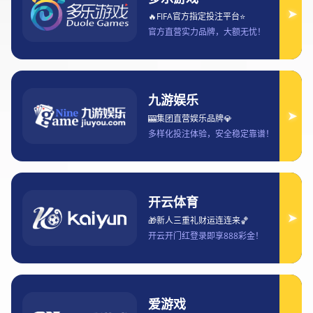
文章摘要：随着数字经济与全民健康战略的深入推进，云体育正在
成为推动全民健身事业发展的重要力量。依托大数据、云计算、人
工智能、物联网等先进技术，云体育不仅改变了传统体育服务模
式，也为城市治理、公共健康、智慧社区建设带来了全新机遇。通
过搭建智慧运动健康生态平台，人们能够更加便捷地获取运动资
源、健康指导和科学管理服务，形成线上线下深度融合的全民健身
新格局。与此同时，城市也借助云体育实现公共资源整合、数字化
服务升级和社会治理能力提升，进一步推动智慧城市建设。本文将
从智慧体育平台建设、全民健身服务创新、健康生态体系完善以及
城市数字化升级四个方面，深入探讨云体育如何引领全民健身新潮
流，打造智慧运动健康生态平台，并在新时代背景下为城市高质量
发展注入新的活力与动力。
智慧平台融合发展
在数字技术高速发展的背景下，云体育平台逐渐成为全民健身的重
要载体。传统体育服务受到场地、时间以及资源分配等因素限制，