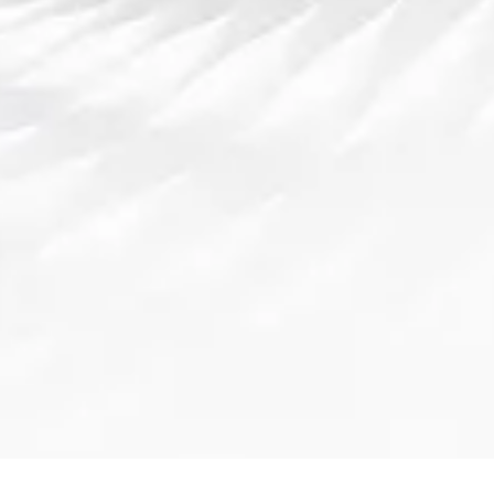
2121非凡体育全面升级打造年轻化赛事互动娱乐新体
验
2026-05-26 03:41:10
随着数字娱乐与体育产业的深度融合，用户对于赛事平台的需求早
已不再停留在单一观赛层面，而是更加关注互动体验、社交氛围以
及个性化服务。在这样的行业趋势下，2121非凡体育全面升级，以
年轻化、多元化和科技化为核心方向，打造全新的赛事互动娱乐生
态，为广大体育爱好者带来了耳目一新的平台体验。此次升级不仅
优化了...