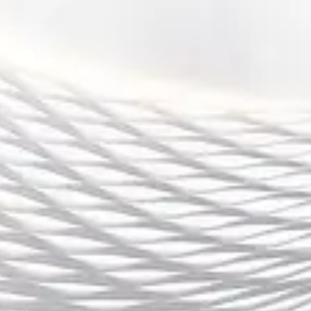
断。
合理管理个人使用行为，是安全参与相关活动的重要环节。用户需
要明确自身需求，控制时间投入，并充分了解平台规则。对于任何
涉及资金投入的行为，都应该提前评估风险，不进行超出自身承受
能力范围的操作。
信息筛选能力也是选择平台的重要技巧。在互联网环境下，各类评
价和推荐信息数量众多，其中部分内容可能带有商业推广性质。用
户需要综合多个来源进行判断，不轻信单一观点，避免因为片面信
息影响决策。
随着科技发展，人工智能、大数据分析等技术也逐渐应用于体育信
息领域。未来的平台可能提供更加丰富的数据展示和智能分析服
务，但技术发展并不意味着可以替代个人判断。正确使用工具、保
持独立思考，才是更加成熟的平台使用方式。
总结：
综合来看，2026世界杯投注平台推荐指南权威解析热门平台选择
技巧分享篇的核心，并不是简单寻找所谓“最热门”的平台，而是帮