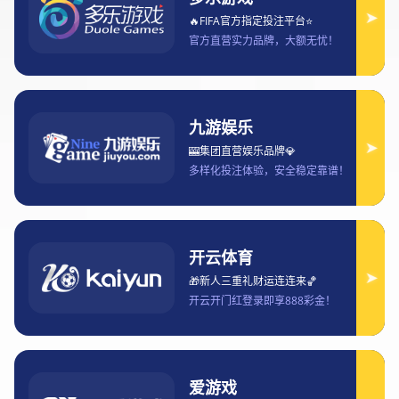
以下文章按你的结构要求整理，并将内容定位为**2026世界杯相
关平台选择与风险识别指南**，侧重信息判断、安全性和理性参与
原则。
:::writing{variant="document" id="58391"}
随着2026世界杯临近，围绕赛事信息服务、数据分析以及相关娱
乐平台的讨论逐渐升温。面对市场上类型多样的平台选择，如何进
行科学判断、识别正规渠道、了解平台特点，成为许多用户关注的
话题。本文以2026世界杯投注平台推荐指南权威解析热门平台选
择技巧分享篇为主题，从平台安全评估、功能服务比较、用户体验
判断以及风险管理意识四个方面展开分析，帮助读者建立更加全面
的平台选择思路。文章不会简单追求热门标签，而是从信息透明
度、服务稳定性、数据参考价值等角度进行综合解读，让用户在关
注世界杯赛事的同时，更加注重理性决策和安全使用原则。
1、平台安全判断
在选择与世界杯相关的平台时，安全性始终应该放在首要位置。一