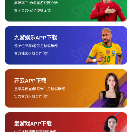
网络环境不断变化，平台安全能力也成为重要考察标准。用户应关
注账户保护措施、数据安全机制以及风险提示内容，同时避免随意
点击来源不明的链接或下载未知软件。通过提高安全意识，可以降
低个人信息泄露和网络风险发生的可能性。
此外，面对世界杯这样的全球性体育赛事，相关平台往往会集中推
出大量推广活动。用户不能仅依据广告曝光量判断平台价值，而应
该综合分析平台长期表现、服务规范程度以及公开评价情况，形成
更加客观的判断。
2、功能服务比较
不同平台在功能设计方面可能存在明显差异，因此选择时需要结合
自身需求进行分析。部分平台更注重赛事资讯展示，提供球队资
料、比赛动态以及数据统计服务；部分平台则侧重互动体验。了解
不同功能特点，有助于找到更符合个人使用习惯的选择。
世界杯期间，赛事信息更新速度非常重要。优秀的信息服务平台通