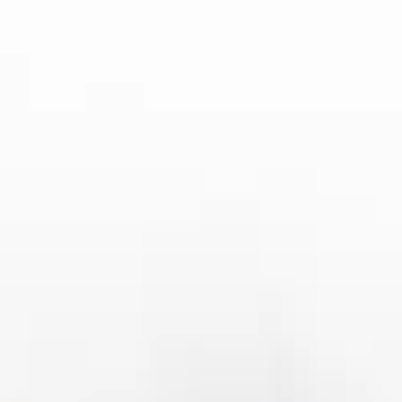
面对大量平台信息，用户容易受到排名、宣传语等因素影响。科学
的方法应该是建立自己的判断标准，例如关注平台公开信息是否完
整、服务规则是否明确、运营是否规范等，通过多角度比较减少盲
目选择。
DP电竞
热门平台之间的差异通常体现在技术能力、内容丰富程度和用户服
务体系方面。有的平台在赛事资讯方面表现突出，有的平台在数据
呈现方面更具优势。因此，在进行比较时，需要明确自身主要需
求，而不是单纯追随市场热度。
同时，也需要警惕一些利用世界杯热度进行虚假宣传的渠道。大型
赛事往往伴随着大量网络信息，其中可能存在夸大承诺或误导性内
容。用户应该提高辨别能力，以官方信息和可靠来源作为主要参考
依据。
4、理性选择技巧
选择世界杯相关平台时，建立理性思维十分重要。任何赛事分析工
具或数据服务都只能提供参考，并不能保证结果。用户应避免受到
情绪影响，尤其是在热门比赛、焦点赛事期间，更应该保持冷静判