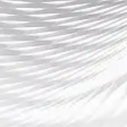
的目标。
你希望我帮你做这个优化吗？
澳亚国际携手全球战略伙伴推动创新发展助力产业升
级与国际化进程
2026-04-05 04:21:00
文章摘要：澳亚国际在全球化背景下，凭借创新驱动与合作伙伴的
携手推进，积极助力产业升级与国际化进程。通过战略合作伙伴的
资源整合与技术创新，澳亚国际不仅拓展了业务领域，也提升了全
球市场竞争力。本文将从四个方面展开分析：一是与全球战略伙伴