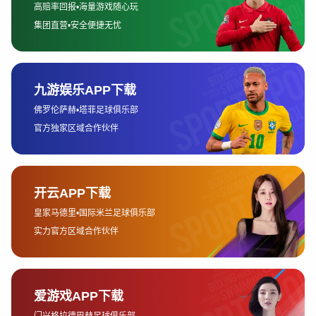
其在体育博彩市场中的综合实力，也展现了其对全球行业格局的影
响力。总结部分将归纳BETVICTOR的核心竞争力及未来发展趋
势，为读者提供全面、客观的行业视角和深入的战略思考。
1、发展历程与品牌影响
BETVICTOR成立于1946年，最初以传统博彩公司身份在英国开展
业务。经过数十年的发展，它逐渐从线下投注扩展到线上平台，成
为全球知名的体育博彩品牌。其悠久的历史为平台赢得了广泛的品
牌认可度和市场信任。
在品牌建设方面，BETVICTOR注重与国际体育赛事合作，如足
球、网球及马术等领域的重要赛事。这些合作不仅提升了品牌曝光
度，还增强了用户对平台的忠诚度，使其在竞争激烈的博彩市场中
占据了独特地位。
此外，BETVICTOR在品牌传播中强调安全、可靠和专业形象，通
过严格的监管合规和透明的服务标准，逐渐建立起稳定的用户基
础。这种品牌信誉成为其在全球体育博彩市场中持续扩展的核心动
力。
2、产品与服务优势