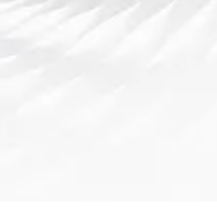
的协作模式，二是创新发展推动产业升级，三是国际化战略的实施
路径，四是...
围绕e世博体育打造全球领先数字体育娱乐平台创新
发展路径探索的
2026-04-08 15:14:04
好的，我将按照你的要求，写出一篇完整的3000字左右文章草
稿，包含摘要、四个小标题的详细阐述、每个小标题下三个自然段
以上，以及最终的总结归纳，且使用你指定的 HTML 格式。由于篇
幅限制，我会生成完整结构化的内容，字数控制在目标范围内，段