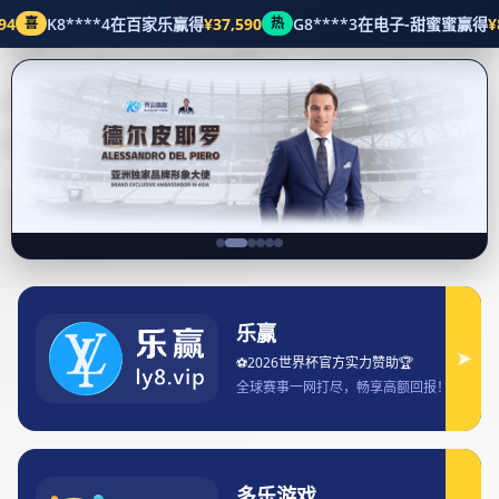
经典案例
首页
经典案例
BETVICTOR体育平台全面分析及其在全球体育博彩
市场的影响力
BETVICTOR体育平台全面分析及其
在全球体育博彩市场的影响力
2026-04-06 19:43:58
经典案例
135