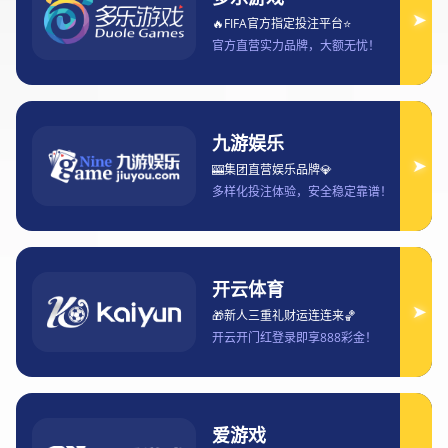
随着数字技术的飞速发展，体育赛事的传播方式与用户体验正经历
深刻变革。荷博体育以创新科技为驱动，积极探索数字化赛事娱乐
新路径，通过整合大数据、人工智能、虚拟现实等前沿技术，构建
出一个高度沉浸、强互动、全场景覆盖的观赛体验平台。本文围绕
荷博体育在数字化转型中的核心实践，从技术创新驱动、沉浸式观
赛体验、互动生态构建以及商业模式升级四大方面展开系统分析，
深入探讨其如何引领行业趋势、提升用户参与度并重塑体育娱乐价
值链。通过多维度的剖析，可以看到荷博体育不仅提升了观赛的娱
乐性与参与感，也为体育产业数字化发展提供了可借鉴的范式。
1、技术创新驱动升级
在数字化浪潮席卷全球的背景下，技术成为推动体育产业升级的核
心动力。荷博体育通过引入人工智能算法，对赛事数据进行深度分
析，实现实时数据处理与精准内容推送，从而提升用户获取信息的
效率与准确性。