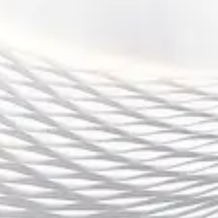
仅仅承担赛事资讯传播的功能，更逐渐演变为集赛事分析、互动交
流、运动服务以及体育文化推广于一体的综合生态。滔博体育作为
近年来备受关注的体育互动平台，凭借专业化赛事内容、丰富的运
动社区、智能化数据服务以及多元化用户体验，正在不断扩大自身
影响力。无...
金牌体育全面解析最新赛事动态与运动员辉煌成就
2026-06-06 17:42:58
文章摘要：金牌体育不仅是现代竞技精神的重要象征，更是全球体
育赛事传播与运动文化发展的核心力量。随着国际大型赛事持续升