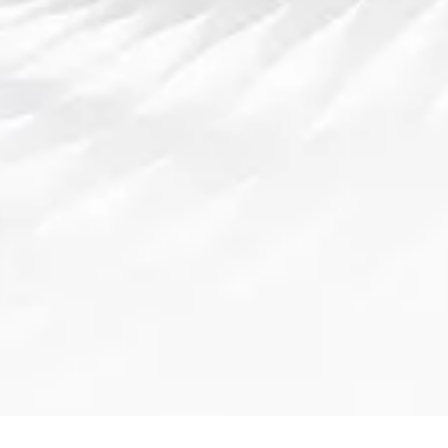
经典案例
公司新闻
服务类型
交流DP游戏
交流DP游戏
13659630010
gibberish@163.com
六盘水市苗糟湖8号