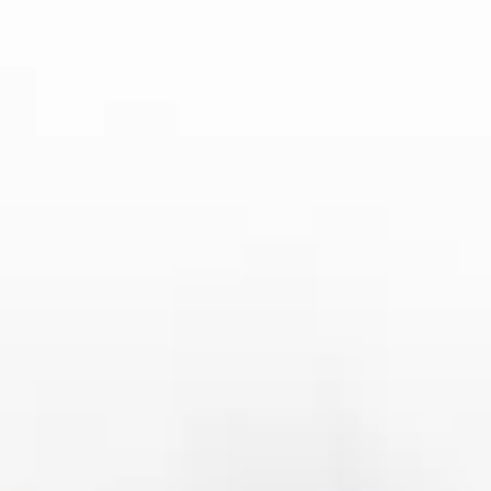
升品牌曝光度，包括线上互动活动、内容合作以及社群运营等多种
形式，从而实现品牌影响力的持续扩展。
此外，品牌建设还体现在用户关系管理上，通过提升服务体验与互
动反馈机制，增强用户对平台的情感连接，使品牌从功能属性逐步
向情感属性延伸，形成更强的用户黏性与忠诚度。
4、技术驱动升级
在数字娱乐生态的构建过程中，技术能力是支撑整个体系运行的核
心基础。J9九游会通过持续加大技术投入，不断优化平台架构与系
统性能，以应对不断增长的用户需求与复杂的业务场景。
在基础设施层面，平台通过云计算、大数据分析以及智能算法等技
术手段，提升系统的稳定性与处理能力，使其能够支撑高并发访问
与复杂交互场景，从而保障用户体验的流畅性。
在数据驱动方面，J9九游会构建了完善的数据分析体系，通过对用
户行为、内容偏好以及互动路径的深度分析，实现精准运营与智能
决策支持。这种数据能力成为平台持续优化的重要依据。